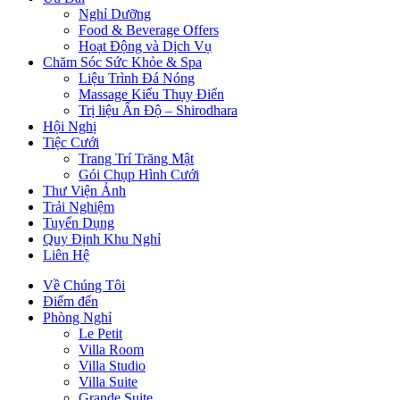
Nghỉ Dưỡng
Food & Beverage Offers
Hoạt Động và Dịch Vụ
Chăm Sóc Sức Khỏe & Spa
Liệu Trình Đá Nóng
Massage Kiểu Thụy Điển
Trị liệu Ấn Độ – Shirodhara
Hội Nghị
Tiệc Cưới
Trang Trí Trăng Mật
Gói Chụp Hình Cưới
Thư Viện Ảnh
Trải Nghiệm
Tuyển Dụng
Quy Định Khu Nghỉ
Liên Hệ
Về Chúng Tôi
Điểm đến
Phòng Nghỉ
Le Petit
Villa Room
Villa Studio
Villa Suite
Grande Suite