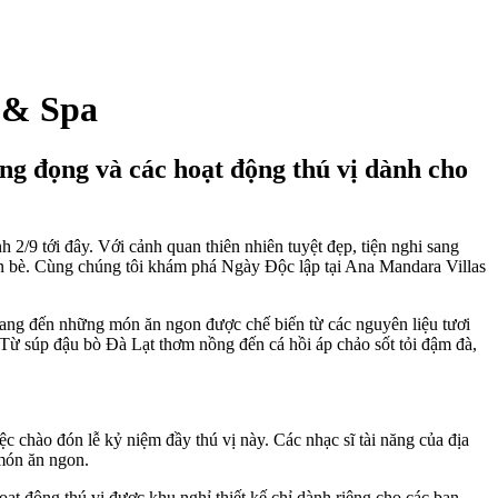
 & Spa
ắng đọng và các hoạt động thú vị dành cho
/9 tới đây. Với cảnh quan thiên nhiên tuyệt đẹp, tiện nghi sang
ạn bè. Cùng chúng tôi khám phá Ngày Độc lập tại Ana Mandara Villas
mang đến những món ăn ngon được chế biến từ các nguyên liệu tươi
Từ súp đậu bò Đà Lạt thơm nồng đến cá hồi áp chảo sốt tỏi đậm đà,
c chào đón lễ kỷ niệm đầy thú vị này. Các nhạc sĩ tài năng của địa
món ăn ngon.
t động thú vị được khu nghỉ thiết kế chỉ dành riêng cho các bạn