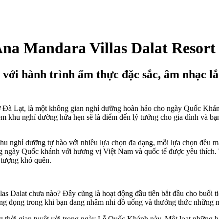
na Mandara Villas Dalat Resort
 với hành trình ẩm thực đặc sắc, âm nhạc l
 Đà Lạt, là một không gian nghỉ dưỡng hoàn hảo cho ngày Quốc Khánh 2
 em khu nghỉ dưỡng hứa hẹn sẽ là điểm đến lý tưởng cho gia đình và b
Khu nghỉ dưỡng tự hào với nhiều lựa chọn đa dạng, mỗi lựa chọn đều 
g ngày Quốc khánh với hương vị Việt Nam và quốc tế được yêu thích. 
 tượng khó quên.
s Dalat chưa nào? Đây cũng là hoạt động đầu tiên bắt đầu cho buổi tiệ
ắng đọng trong khi bạn đang nhâm nhi đồ uống và thưởng thức những 
thời gian tuyệt vời trong ngày Lễ Quốc Khánh này. Một loạt những hoạ