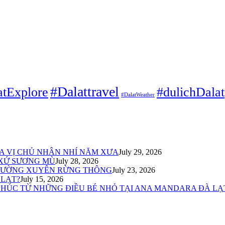
#Dalattravel
atExplore
#dulichDalat
#DalatWeather
ỦA VỊ CHỦ NHÂN NHÍ NĂM XƯA
July 29, 2026
 XỨ SƯƠNG MÙ
July 28, 2026
ĐƯỜNG XUYÊN RỪNG THÔNG
July 23, 2026
 LẠT?
July 15, 2026
PHÚC TỪ NHỮNG ĐIỀU BÉ NHỎ TẠI ANA MANDARA ĐÀ LẠ