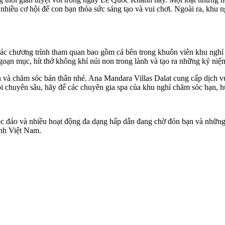
t nhiều cơ hội để con bạn thỏa sức sáng tạo và vui chơi. Ngoài ra, khu
 các chương trình tham quan bao gồm cả bên trong khuôn viên khu ngh
n mục, hít thở không khí núi non trong lành và tạo ra những kỷ niệm
n và chăm sóc bản thân nhé. Ana Mandara Villas Dalat cung cấp dịch vụ
ồi chuyên sâu, hãy để các chuyên gia spa của khu nghỉ chăm sóc bạn, h
độc đáo và nhiều hoạt động đa dạng hấp dẫn đang chờ đón bạn và những
nh Việt Nam.