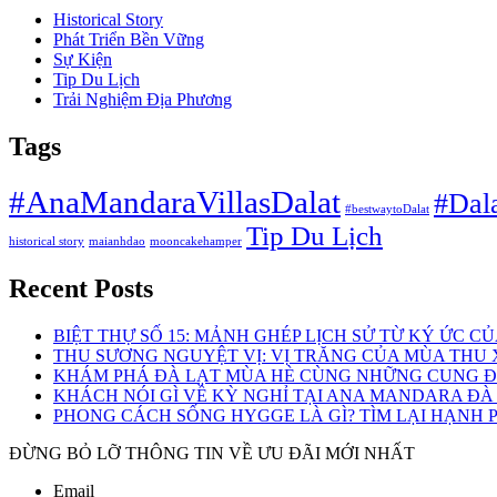
Historical Story
Phát Triển Bền Vững
Sự Kiện
Tip Du Lịch
Trải Nghiệm Địa Phương
Tags
#AnaMandaraVillasDalat
#Dal
#bestwaytoDalat
Tip Du Lịch
historical story
maianhdao
mooncakehamper
Recent Posts
BIỆT THỰ SỐ 15: MẢNH GHÉP LỊCH SỬ TỪ KÝ ỨC C
THU SƯƠNG NGUYỆT VỊ: VỊ TRĂNG CỦA MÙA THU
KHÁM PHÁ ĐÀ LẠT MÙA HÈ CÙNG NHỮNG CUNG 
KHÁCH NÓI GÌ VỀ KỲ NGHỈ TẠI ANA MANDARA ĐÀ
PHONG CÁCH SỐNG HYGGE LÀ GÌ? TÌM LẠI HẠNH 
ĐỪNG BỎ LỠ THÔNG TIN VỀ ƯU ĐÃI MỚI NHẤT
Email
*