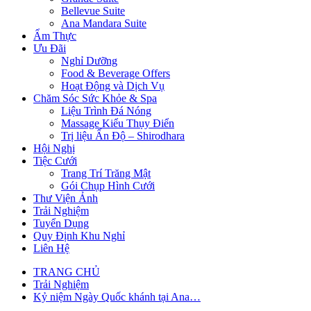
Bellevue Suite
Ana Mandara Suite
Ẩm Thực
Ưu Đãi
Nghỉ Dưỡng
Food & Beverage Offers
Hoạt Động và Dịch Vụ
Chăm Sóc Sức Khỏe & Spa
Liệu Trình Đá Nóng
Massage Kiểu Thụy Điển
Trị liệu Ấn Độ – Shirodhara
Hội Nghị
Tiệc Cưới
Trang Trí Trăng Mật
Gói Chụp Hình Cưới
Thư Viện Ảnh
Trải Nghiệm
Tuyển Dụng
Quy Định Khu Nghỉ
Liên Hệ
TRANG CHỦ
Trải Nghiệm
Kỷ niệm Ngày Quốc khánh tại Ana…