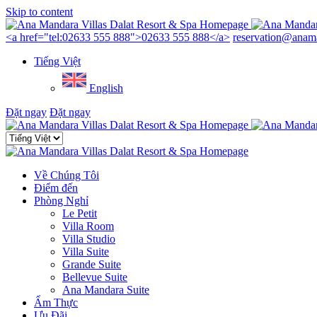
Skip to content
Menu
<a href="tel:02633 555 888">02633 555 888</a>
reservation@anama
Tiếng Việt
English
Đặt ngay
Đặt ngay
Close
menu
Về Chúng Tôi
Điểm đến
Phòng Nghỉ
Le Petit
Villa Room
Villa Studio
Villa Suite
Grande Suite
Bellevue Suite
Ana Mandara Suite
Ẩm Thực
Ưu Đãi