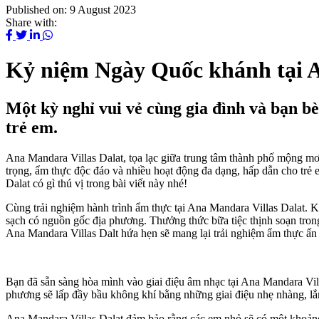
Published on:
9 August 2023
Share with:
Kỷ niệm Ngày Quốc khánh tại A
Một kỳ nghỉ vui vẻ cùng gia đình và bạn bè
trẻ em.
Ana Mandara Villas Dalat, tọa lạc giữa trung tâm thành phố mộng mơ
trọng, ẩm thực độc đáo và nhiều hoạt động đa dạng, hấp dẫn cho trẻ
Dalat có gì thú vị trong bài viết này nhé!
Cùng trải nghiệm hành trình ẩm thực tại Ana Mandara Villas Dalat. 
sạch có nguồn gốc địa phương. Thưởng thức bữa tiệc thịnh soạn tron
Ana Mandara Villas Dalt hứa hẹn sẽ mang lại trải nghiệm ẩm thực ấn
Bạn đã sẵn sàng hòa mình vào giai điệu âm nhạc tại Ana Mandara Villa
phương sẽ lấp đầy bầu không khí bằng những giai điệu nhẹ nhàng, l
Ana Mandara Villas Dalat đảm bảo rằng các em nhỏ sẽ có một khoảng 