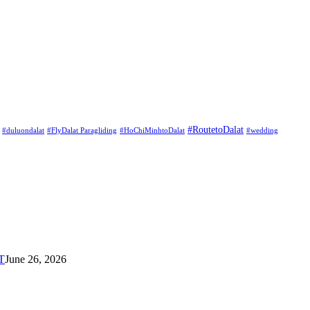
#RoutetoDalat
#duluondalat
#FlyDalat Paragliding
#HoChiMinhtoDalat
#wedding
T
June 26, 2026