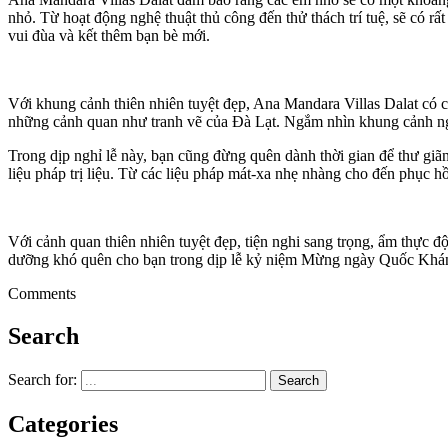
nhỏ. Từ hoạt động nghệ thuật thủ công đến thử thách trí tuệ, sẽ có rấ
vui đùa và kết thêm bạn bè mới.
Với khung cảnh thiên nhiên tuyệt đẹp, Ana Mandara Villas Dalat có
những cảnh quan như tranh vẽ của Đà Lạt. Ngắm nhìn khung cảnh ngoạ
Trong dịp nghỉ lễ này, bạn cũng đừng quên dành thời gian để thư giã
liệu pháp trị liệu. Từ các liệu pháp mát-xa nhẹ nhàng cho đến phục h
Với cảnh quan thiên nhiên tuyệt đẹp, tiện nghi sang trọng, ẩm thực 
dưỡng khó quên cho bạn trong dịp lễ kỷ niệm Mừng ngày Quốc Khá
Comments
Search
Search for:
Categories