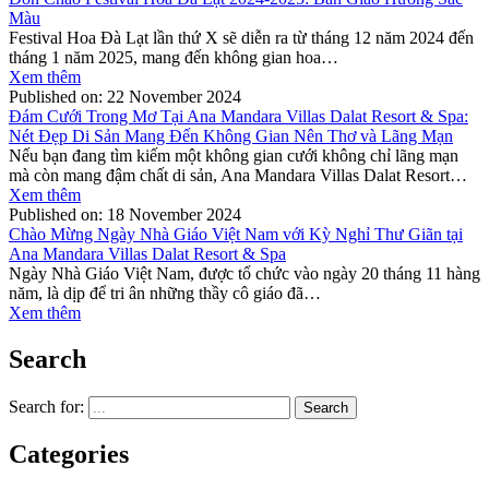
Màu
Festival Hoa Đà Lạt lần thứ X sẽ diễn ra từ tháng 12 năm 2024 đến
tháng 1 năm 2025, mang đến không gian hoa…
Xem thêm
Published on:
22 November 2024
Đám Cưới Trong Mơ Tại Ana Mandara Villas Dalat Resort & Spa:
Nét Đẹp Di Sản Mang Đến Không Gian Nên Thơ và Lãng Mạn
Nếu bạn đang tìm kiếm một không gian cưới không chỉ lãng mạn
mà còn mang đậm chất di sản, Ana Mandara Villas Dalat Resort…
Xem thêm
Published on:
18 November 2024
Chào Mừng Ngày Nhà Giáo Việt Nam với Kỳ Nghỉ Thư Giãn tại
Ana Mandara Villas Dalat Resort & Spa
Ngày Nhà Giáo Việt Nam, được tổ chức vào ngày 20 tháng 11 hàng
năm, là dịp để tri ân những thầy cô giáo đã…
Xem thêm
Search
Search for:
Categories