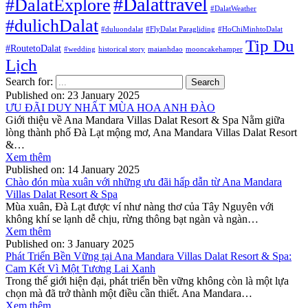
#Dalattravel
#DalatExplore
#DalatWeather
#dulichDalat
#duluondalat
#FlyDalat Paragliding
#HoChiMinhtoDalat
Tip Du
#RoutetoDalat
#wedding
historical story
maianhdao
mooncakehamper
Lịch
Search for:
Published on:
23 January 2025
ƯU ĐÃI DUY NHẤT MÙA HOA ANH ĐÀO
Giới thiệu về Ana Mandara Villas Dalat Resort & Spa Nằm giữa
lòng thành phố Đà Lạt mộng mơ, Ana Mandara Villas Dalat Resort
&…
Xem thêm
Published on:
14 January 2025
Chào đón mùa xuân với những ưu đãi hấp dẫn từ Ana Mandara
Villas Dalat Resort & Spa
Mùa xuân, Đà Lạt được ví như nàng thơ của Tây Nguyên với
không khí se lạnh dễ chịu, rừng thông bạt ngàn và ngàn…
Xem thêm
Published on:
3 January 2025
Phát Triển Bền Vững tại Ana Mandara Villas Dalat Resort & Spa:
Cam Kết Vì Một Tương Lai Xanh
Trong thế giới hiện đại, phát triển bền vững không còn là một lựa
chọn mà đã trở thành một điều cần thiết. Ana Mandara…
Xem thêm