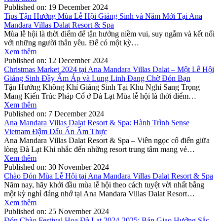
Published on:
19 December 2024
Tips Tận Hưởng Mùa Lễ Hội Giáng Sinh và Năm Mới Tại Ana
Mandara Villas Dalat Resort & Spa
Mùa lễ hội là thời điểm để tận hưởng niềm vui, suy ngẫm và kết nối
với những người thân yêu. Để có một kỳ…
Xem thêm
Published on:
12 December 2024
Christmas Market 2024 tại Ana Mandara Villas Dalat – Một Lễ Hội
Giáng Sinh Đầy Ấm Áp và Lung Linh Đang Chờ Đón Bạn
Tận Hưởng Không Khí Giáng Sinh Tại Khu Nghỉ Sang Trọng
Mang Kiến Trúc Pháp Cổ ở Đà Lạt Mùa lễ hội là thời điểm…
Xem thêm
Published on:
7 December 2024
Ana Mandara Villas Dalat Resort & Spa: Hành Trình Sense
Vietnam Đậm Dấu Ấn Ẩm Thực
Ana Mandara Villas Dalat Resort & Spa – Viên ngọc cổ điển giữa
lòng Đà Lạt Khi nhắc đến những resort trung tâm mang vẻ…
Xem thêm
Published on:
30 November 2024
Chào Đón Mùa Lễ Hội tại Ana Mandara Villas Dalat Resort & Spa
Năm nay, hãy khởi đầu mùa lễ hội theo cách tuyệt vời nhất bằng
một kỳ nghỉ đáng nhớ tại Ana Mandara Villas Dalat Resort…
Xem thêm
Published on:
25 November 2024
Đón Chào Festival Hoa Đà Lạt 2024-2025: Bản Giao Hưởng Sắc