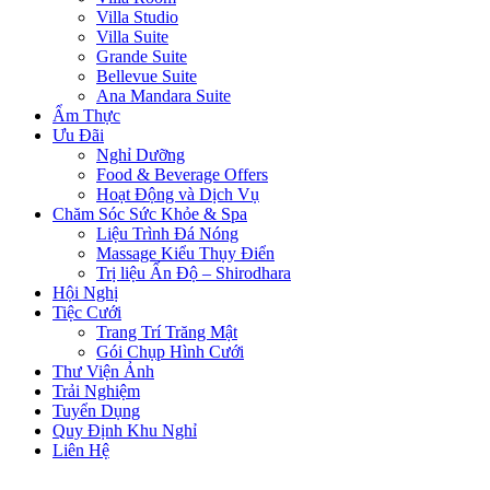
Villa Studio
Villa Suite
Grande Suite
Bellevue Suite
Ana Mandara Suite
Ẩm Thực
Ưu Đãi
Nghỉ Dưỡng
Food & Beverage Offers
Hoạt Động và Dịch Vụ
Chăm Sóc Sức Khỏe & Spa
Liệu Trình Đá Nóng
Massage Kiểu Thụy Điển
Trị liệu Ấn Độ – Shirodhara
Hội Nghị
Tiệc Cưới
Trang Trí Trăng Mật
Gói Chụp Hình Cưới
Thư Viện Ảnh
Trải Nghiệm
Tuyển Dụng
Quy Định Khu Nghỉ
Liên Hệ