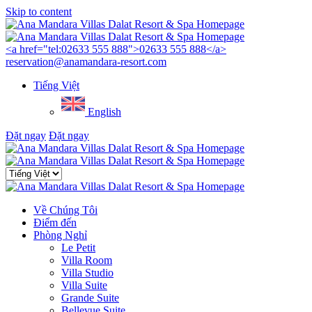
Skip to content
Menu
<a href="tel:02633 555 888">02633 555 888</a>
reservation@anamandara-resort.com
Tiếng Việt
English
Đặt ngay
Đặt ngay
Close
menu
Về Chúng Tôi
Điểm đến
Phòng Nghỉ
Le Petit
Villa Room
Villa Studio
Villa Suite
Grande Suite
Bellevue Suite