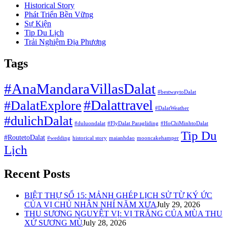
Historical Story
Phát Triển Bền Vững
Sự Kiện
Tip Du Lịch
Trải Nghiệm Địa Phương
Tags
#AnaMandaraVillasDalat
#bestwaytoDalat
#Dalattravel
#DalatExplore
#DalatWeather
#dulichDalat
#duluondalat
#FlyDalat Paragliding
#HoChiMinhtoDalat
Tip Du
#RoutetoDalat
#wedding
historical story
maianhdao
mooncakehamper
Lịch
Recent Posts
BIỆT THỰ SỐ 15: MẢNH GHÉP LỊCH SỬ TỪ KÝ ỨC
CỦA VỊ CHỦ NHÂN NHÍ NĂM XƯA
July 29, 2026
THU SƯƠNG NGUYỆT VỊ: VỊ TRĂNG CỦA MÙA THU
XỨ SƯƠNG MÙ
July 28, 2026