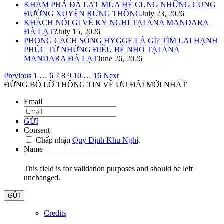
KHÁM PHÁ ĐÀ LẠT MÙA HÈ CÙNG NHỮNG CUNG
ĐƯỜNG XUYÊN RỪNG THÔNG
July 23, 2026
KHÁCH NÓI GÌ VỀ KỲ NGHỈ TẠI ANA MANDARA
ĐÀ LẠT?
July 15, 2026
PHONG CÁCH SỐNG HYGGE LÀ GÌ? TÌM LẠI HẠNH
PHÚC TỪ NHỮNG ĐIỀU BÉ NHỎ TẠI ANA
MANDARA ĐÀ LẠT
June 26, 2026
Previous
1
…
6
7
8
9
10
…
16
Next
ĐỪNG BỎ LỠ THÔNG TIN VỀ ƯU ĐÃI MỚI NHẤT
Email
*
GỬI
Consent
*
Chấp nhận
Quy Định Khu Nghỉ
.
*
Name
This field is for validation purposes and should be left
unchanged.
Credits