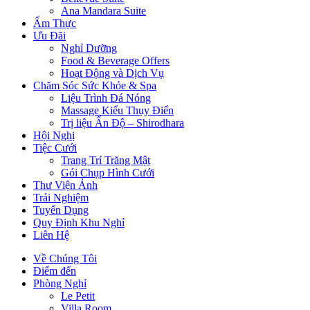
Ana Mandara Suite
Ẩm Thực
Ưu Đãi
Nghỉ Dưỡng
Food & Beverage Offers
Hoạt Động và Dịch Vụ
Chăm Sóc Sức Khỏe & Spa
Liệu Trình Đá Nóng
Massage Kiểu Thụy Điển
Trị liệu Ấn Độ – Shirodhara
Hội Nghị
Tiệc Cưới
Trang Trí Trăng Mật
Gói Chụp Hình Cưới
Thư Viện Ảnh
Trải Nghiệm
Tuyển Dụng
Quy Định Khu Nghỉ
Liên Hệ
Về Chúng Tôi
Điểm đến
Phòng Nghỉ
Le Petit
Villa Room